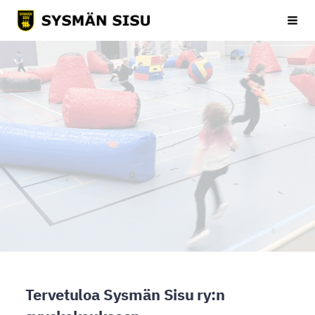
Siirry
Sysmän Sisu
Haku
sivun
sisältöön
Tervetuloa Sysmän Sisu ry:n