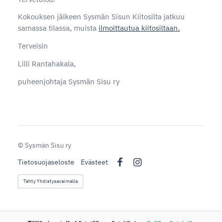
Kokouksen jälkeen Sysmän Sisun Kiitosilta jatkuu
samassa tilassa, muista
ilmoittautua kiitosiltaan.
Terveisin
Lilli Rantahakala,
puheenjohtaja Sysmän Sisu ry
©
Sysmän Sisu ry
Tietosuojaseloste
Evästeet
Facebook
Instagram
Tehty Yhdistysavaimella