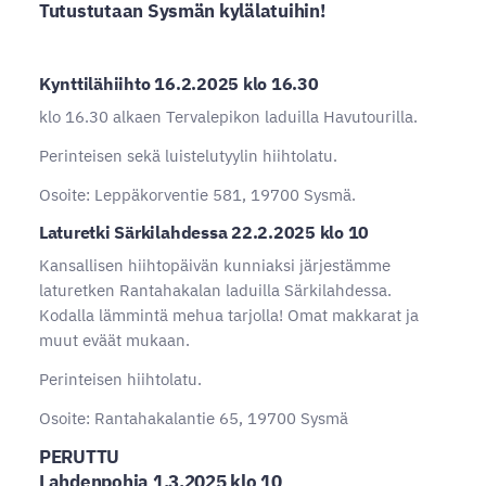
Tutustutaan Sysmän kylälatuihin!
Kynttilähiihto
16.2.2025 klo 16.30
klo 16.30 alkaen Tervalepikon laduilla Havutourilla.
Perinteisen sekä luistelutyylin hiihtolatu.
Osoite: Leppäkorventie 581, 19700 Sysmä.
Laturetki Särkilahdessa 22.2.2025 klo 10
Kansallisen hiihtopäivän kunniaksi järjestämme
laturetken Rantahakalan laduilla Särkilahdessa.
Kodalla lämmintä mehua tarjolla! Omat makkarat ja
muut eväät mukaan.
Perinteisen hiihtolatu.
Osoite: Rantahakalantie 65, 19700 Sysmä
PERUTTU
Lahdenpohja 1.3.2025 klo 10