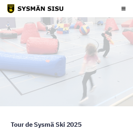
Siirry
Sysmän Sisu
Haku
sivun
sisältöön
Tour de Sysmä Ski 2025