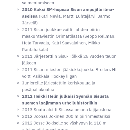
valmentamiseen
2010 Kaksi SM-hopeaa Sisun ampujille ilma-
aseissa
(Kari Nevla, Martti Luhtajärvi, Jarmo
Järvelä)
2011 Sisun joukkue voitti Lahden piirin
maakuntaviestin Orimattilassa (Seppo Rellman,
Heta Tarvaala, Katri Saavalainen, Mikko
Rantahakala)
2011 Järjestettiin Sisu-Hölkkä 25 vuoden tauon
jälkeen
2011 Sisun miesten jääkiekkojoukke Broilers Ht
voitti Asikkala Hockey liigan
Junioreille järjestettiin koriskoulua ja
pesäpallokoulua
2012 Heikki Helin julkaisi Sysmän Sisusta
suomen laajimman urheiluhistoriikin
2013 Soutu aloitti Sisussa omana lajijaostona
2012 Joonas Jokinen 200 m piirinmestariksi
2012 Jesse Jokiselle seiväshypyn ja 110 m
aitojen piirinmestaruus