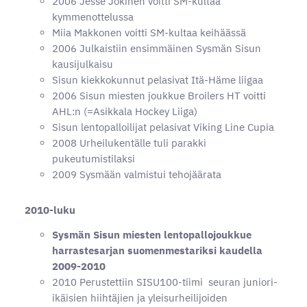
2006 Jesse Jokinen voitti SM-kultaa
kymmenottelussa
Miia Makkonen voitti SM-kultaa keihäässä
2006 Julkaistiin ensimmäinen Sysmän Sisun
kausijulkaisu
Sisun kiekkokunnut pelasivat Itä-Häme liigaa
2006 Sisun miesten joukkue Broilers HT voitti
AHL:n (=Asikkala Hockey Liiga)
Sisun lentopalloilijat pelasivat Viking Line Cupia
2008 Urheilukentälle tuli parakki
pukeutumistilaksi
2009 Sysmään valmistui tehojäärata
2010-luku
Sysmän Sisun miesten lentopallojoukkue
harrastesarjan suomenmestariksi kaudella
2009-2010
2010 Perustettiin SISU100-tiimi seuran juniori-
ikäisien hiihtäjien ja yleisurheilijoiden