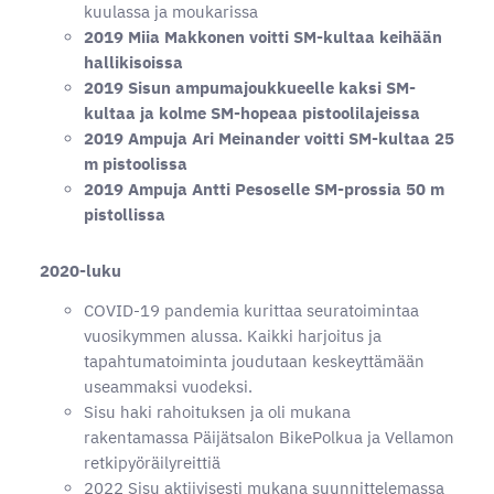
kuulassa ja moukarissa
2019 Miia Makkonen voitti SM-kultaa keihään
hallikisoissa
2019 Sisun ampumajoukkueelle kaksi SM-
kultaa ja kolme SM-hopeaa pistoolilajeissa
2019 Ampuja Ari Meinander voitti SM-kultaa 25
m pistoolissa
2019 Ampuja Antti Pesoselle SM-prossia 50 m
pistollissa
2020-luku
COVID-19 pandemia kurittaa seuratoimintaa
vuosikymmen alussa. Kaikki harjoitus ja
tapahtumatoiminta joudutaan keskeyttämään
useammaksi vuodeksi.
Sisu haki rahoituksen ja oli mukana
rakentamassa Päijätsalon BikePolkua ja Vellamon
retkipyöräilyreittiä
2022 Sisu aktiivisesti mukana suunnittelemassa