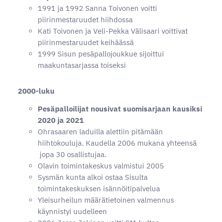
1991 ja 1992 Sanna Toivonen voitti
piirinmestaruudet hiihdossa
Kati Toivonen ja Veli-Pekka Välisaari voittivat
piirinmestaruudet keihäässä
1999 Sisun pesäpallojoukkue sijoittui
maakuntasarjassa toiseksi
2000-luku
Pesäpalloilijat nousivat suomisarjaan kausiksi
2020 ja 2021
Ohrasaaren laduilla alettiin pitämään
hiihtokouluja. Kaudella 2006 mukana yhteensä
jopa 30 osallistujaa.
Olavin toimintakeskus valmistui 2005
Sysmän kunta alkoi ostaa Sisulta
toimintakeskuksen isännöitipalvelua
Yleisurheilun määrätietoinen valmennus
käynnistyi uudelleen