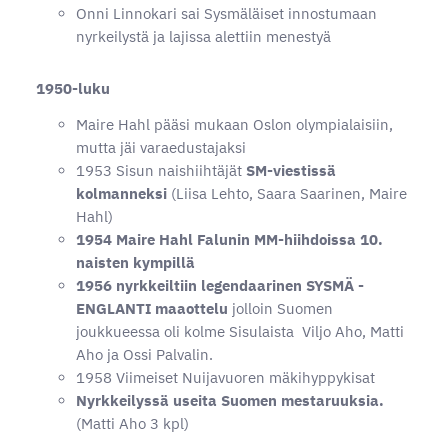
Onni Linnokari sai Sysmäläiset innostumaan
nyrkeilystä ja lajissa alettiin menestyä
1950-luku
Maire Hahl pääsi mukaan Oslon olympialaisiin,
mutta jäi varaedustajaksi
1953 Sisun naishiihtäjät
SM-viestissä
kolmanneksi
(Liisa Lehto, Saara Saarinen, Maire
Hahl)
1954 Maire Hahl Falunin MM-hiihdoissa 10.
naisten kympillä
1956 nyrkkeiltiin legendaarinen SYSMÄ -
ENGLANTI maaottelu
jolloin Suomen
joukkueessa oli kolme Sisulaista Viljo Aho, Matti
Aho ja Ossi Palvalin.
1958 Viimeiset Nuijavuoren mäkihyppykisat
Nyrkkeilyssä useita Suomen mestaruuksia.
(Matti Aho 3 kpl)