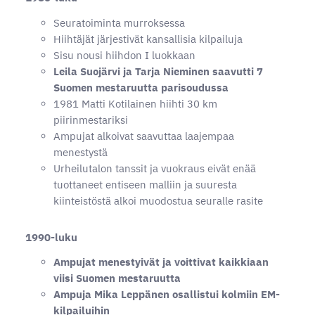
Seuratoiminta murroksessa
Hiihtäjät järjestivät kansallisia kilpailuja
Sisu nousi hiihdon I luokkaan
Leila Suojärvi ja Tarja Nieminen saavutti 7
Suomen mestaruutta parisoudussa
1981 Matti Kotilainen hiihti 30 km
piirinmestariksi
Ampujat alkoivat saavuttaa laajempaa
menestystä
Urheilutalon tanssit ja vuokraus eivät enää
tuottaneet entiseen malliin ja suuresta
kiinteistöstä alkoi muodostua seuralle rasite
1990-luku
Ampujat menestyivät ja voittivat kaikkiaan
viisi Suomen mestaruutta
Ampuja Mika Leppänen osallistui kolmiin EM-
kilpailuihin