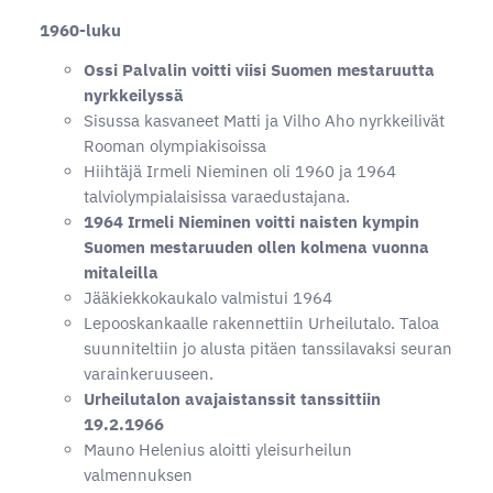
1960-luku
Ossi Palvalin voitti viisi Suomen mestaruutta
nyrkkeilyssä
Sisussa kasvaneet Matti ja Vilho Aho nyrkkeilivät
Rooman olympiakisoissa
Hiihtäjä Irmeli Nieminen oli 1960 ja 1964
talviolympialaisissa varaedustajana.
1964 Irmeli Nieminen voitti naisten kympin
Suomen mestaruuden ollen kolmena vuonna
mitaleilla
Jääkiekkokaukalo valmistui 1964
Lepooskankaalle rakennettiin Urheilutalo. Taloa
suunniteltiin jo alusta pitäen tanssilavaksi seuran
varainkeruuseen.
Urheilutalon avajaistanssit tanssittiin
19.2.1966
Mauno Helenius aloitti yleisurheilun
valmennuksen