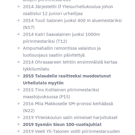
2014 Järjestettii If Yleisurheilukoulua johon
osallistui 12 juniori urheilijaa
2014 Tuuli Salonen juoksi 400 m aluemestariksi
(N17)
2014 Katri Saavalainen juoksi 1000m
piirinmestariksi (T12)
Ampumahallin remontissa valaistus ja
luotisuojaus saatiin päivitettyä
2014 Ohrasaareen tehtiin ensimmäistä kertaa
tykkilumilatu
2015 Taloudelle rasitteeksi muodostunut
Urheilutalo myytiin
2015 Tino Kotilainen piirinmestariksi
maastojuoksussa (P15)
2016 Miia Makkoselle SM-pronssi keihäässä
(N22)
2019 Yhteiskoulun salin viimeiset harjoitukset
2019 Sysmän Sisun 100-vuotisjuhlat
2019 Veeti Yli-Talonen voitti piirinmestaruuden