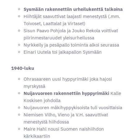
Sysmään rakennettiin urheilukenttä talkoina
Hiihtäjät saavuttivat laajasti menestystä (.mm.
Toivoset, Laattalat ja Virtaset)
Sisun Paavo Pohjola ja Jouko Rekola voittivat
piirinmestaruudet yleisurheilussa
Nyrkkeily ja pesäpallo toiminta alkoi seurassa
Einari Uutela toi jalkapallon Sysmään
1940-luku
Ohrasaareen uusi hyppyrimäki joka hajosi
myrskyssä
Nuijavuoreen rakennettiin hyppyrimäki
Kalle
Koskisen johdolla
Nuijavuoren mäkihyppykisoista tuli vuosittaisia
Niemisen Vilho, Vieno ja V.H. saavuttivat
menestystä hiihdossa
Maire Hahl nousi Suomen naishiihdon
kärkikaartiin