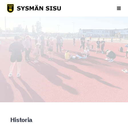
Siirry
Sysmän Sisu
Haku
sivun
sisältöön
Historia