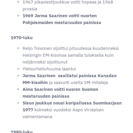
1967 pikaviestijoukkue voitti hopeaa ja 1968
prossia
1969 Jorma Saarinen voitti nuorten
Pohjoismaiden mestaruuden painissa
1970-luku
Reijo Toivonen sijoittui pituudessa kuudenneksi
Helsingin EM-kisoissa samalla tuloksella kuin
neljänneksi sijoittunut
Yleisurheiluhuuma laantui
Jorma Saarinen osallistui painissa Kanadan
MM-kisoihin
ja saavutti useita SM-mitaleja
Aimo Saarinen voitti nuoren Suomen
mestaruuden painissa
Sisun joukkue nousi koripallossa Suomisarjaan
1977
kolmeksi vuodeksi Aapo Virolaisen
valmentamana
1980-luku