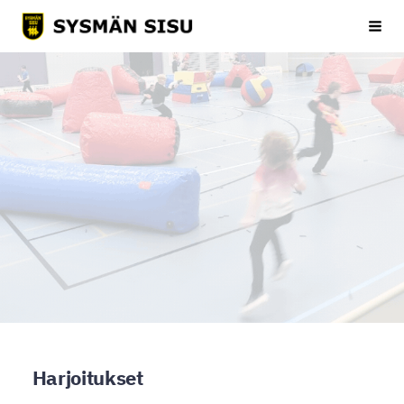
Siirry
Sysmän Sisu
Haku
sivun
sisältöön
Harjoitukset