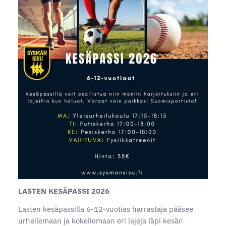
LASTEN KESÄPASSI 2026
Lasten kesäpassilla 6-12-vuotias harrastaja pääsee
urheilemaan ja kokeilemaan eri lajeja läpi kesän