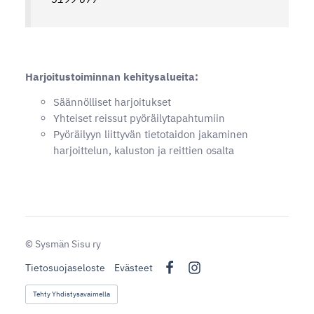
Harjoitustoiminnan kehitysalueita:
Säännölliset harjoitukset
Yhteiset reissut pyöräilytapahtumiin
Pyöräilyyn liittyvän tietotaidon jakaminen
harjoittelun, kaluston ja reittien osalta
©
Sysmän Sisu ry
Tietosuojaseloste
Evästeet
Facebook
Instagram
Tehty Yhdistysavaimella