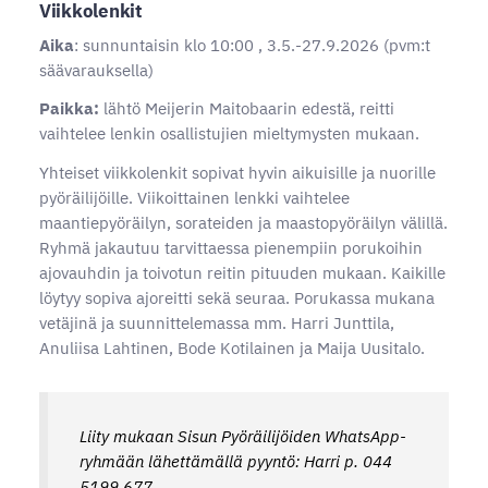
Viikkolenkit
Aika
: sunnuntaisin klo 10:00 , 3.5.-27.9.2026 (pvm:t
säävarauksella)
Paikka:
lähtö Meijerin Maitobaarin edestä, reitti
vaihtelee lenkin osallistujien mieltymysten mukaan.
Yhteiset viikkolenkit sopivat hyvin aikuisille ja nuorille
pyöräilijöille. Viikoittainen lenkki vaihtelee
maantiepyöräilyn, sorateiden ja maastopyöräilyn välillä.
Ryhmä jakautuu tarvittaessa pienempiin porukoihin
ajovauhdin ja toivotun reitin pituuden mukaan. Kaikille
löytyy sopiva ajoreitti sekä seuraa. Porukassa mukana
vetäjinä ja suunnittelemassa mm. Harri Junttila,
Anuliisa Lahtinen, Bode Kotilainen ja Maija Uusitalo.
Liity mukaan Sisun Pyöräilijöiden WhatsApp-
ryhmään lähettämällä pyyntö: Harri p. 044
5199 677