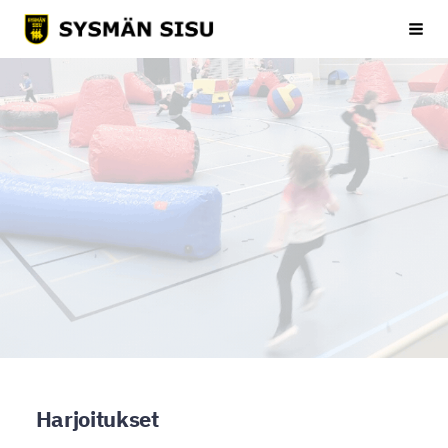
Siirry
Sysmän Sisu
Haku
sivun
sisältöön
Harjoitukset