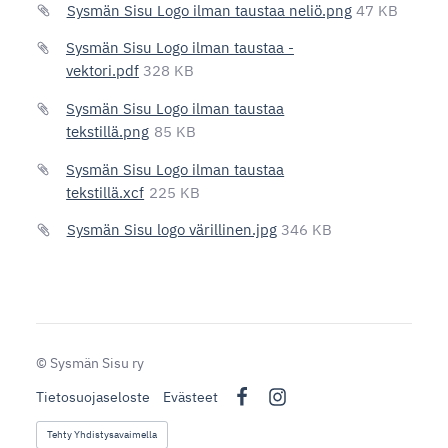
Sysmän Sisu Logo ilman taustaa neliö.png
47 KB
Sysmän Sisu Logo ilman taustaa -
vektori.pdf
328 KB
Sysmän Sisu Logo ilman taustaa
tekstillä.png
85 KB
Sysmän Sisu Logo ilman taustaa
tekstillä.xcf
225 KB
Sysmän Sisu logo värillinen.jpg
346 KB
©
Sysmän Sisu ry
Tietosuojaseloste
Evästeet
Facebook
Instagram
Tehty Yhdistysavaimella