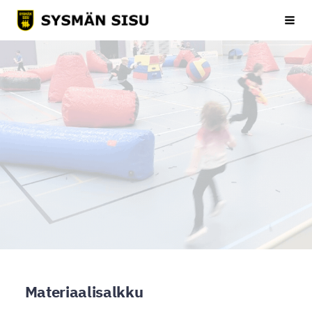
Siirry
Sysmän Sisu
Haku
sivun
sisältöön
Materiaalisalkku