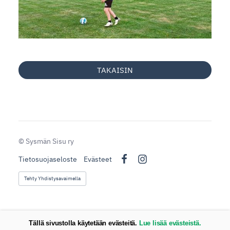
TAKAISIN
©
Sysmän Sisu ry
Tietosuojaseloste
Evästeet
Facebook
Instagram
Tehty Yhdistysavaimella
Tällä sivustolla käytetään evästeitä.
Lue lisää evästeistä.