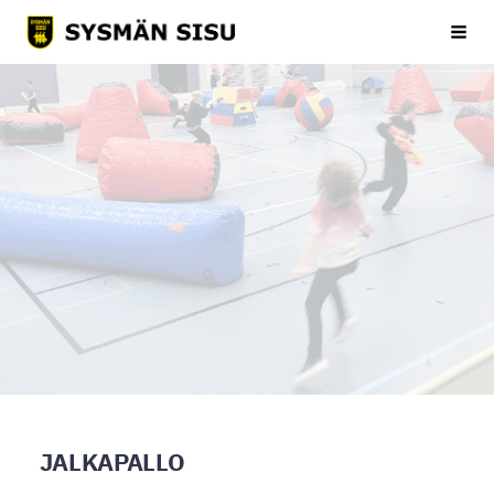
Siirry
Sysmän Sisu
Haku
sivun
sisältöön
JALKAPALLO