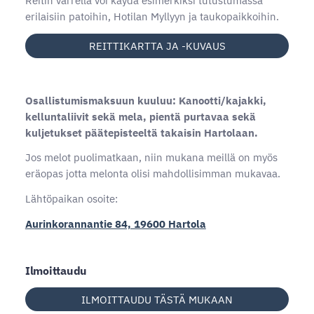
Reitin varrella voi käydä esimerkiksi tutustumassa
erilaisiin patoihin, Hotilan Myllyyn ja taukopaikkoihin.
REITTIKARTTA JA -KUVAUS
Osallistumismaksuun kuuluu: Kanootti/kajakki,
kelluntaliivit sekä mela, pientä purtavaa sekä
kuljetukset päätepisteeltä takaisin Hartolaan.
Jos melot puolimatkaan, niin mukana meillä on myös
eräopas jotta melonta olisi mahdollisimman mukavaa.
Lähtöpaikan osoite:
Aurinkorannantie 84, 19600 Hartola
Ilmoittaudu
ILMOITTAUDU TÄSTÄ MUKAAN