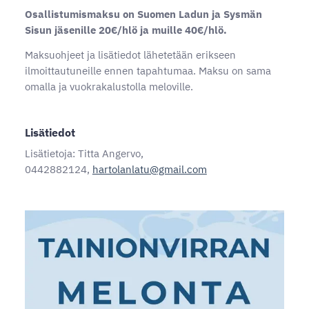
Osallistumismaksu on Suomen Ladun ja Sysmän
Sisun jäsenille 20€/hlö ja muille 40€/hlö.
Maksuohjeet ja lisätiedot lähetetään erikseen
ilmoittautuneille ennen tapahtumaa. Maksu on sama
omalla ja vuokrakalustolla meloville.
Lisätiedot
Lisätietoja: Titta Angervo,
0442882124,
hartolanlatu@gmail.com