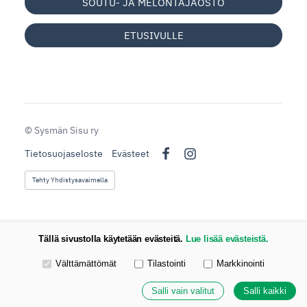
SOUTU- JA MELONTAJAOSTO
ETUSIVULLE
©
Sysmän Sisu ry
Tietosuojaseloste
Evästeet
Facebook
Instagram
Tehty Yhdistysavaimella
Tällä sivustolla käytetään evästeitä.
Lue lisää evästeistä.
Valitse käytettävät evästeet
Välttämättömät
Tilastointi
Markkinointi
Salli vain valitut
Salli kaikki