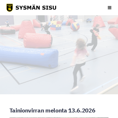
Siirry
Sysmän Sisu
Haku
sivun
sisältöön
Tainionvirran melonta 13.6.2026