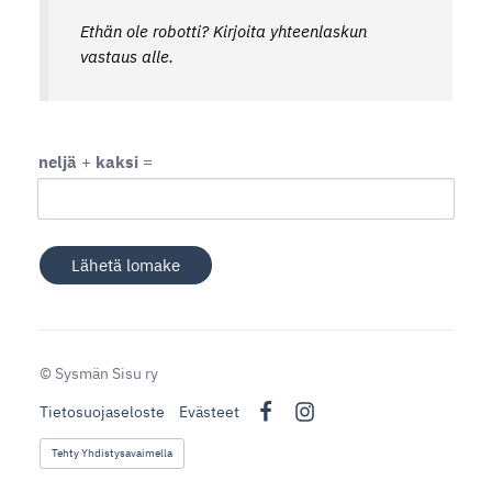
Ethän ole robotti? Kirjoita yhteenlaskun
vastaus alle.
neljä
+
kaksi
=
Lähetä lomake
©
Sysmän Sisu ry
Tietosuojaseloste
Evästeet
Facebook
Instagram
Tehty Yhdistysavaimella