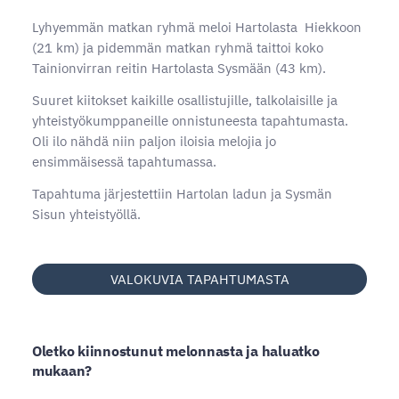
Lyhyemmän matkan ryhmä meloi Hartolasta Hiekkoon
(21 km) ja pidemmän matkan ryhmä taittoi koko
Tainionvirran reitin Hartolasta Sysmään (43 km).
Suuret kiitokset kaikille osallistujille, talkolaisille ja
yhteistyökumppaneille onnistuneesta tapahtumasta.
Oli ilo nähdä niin paljon iloisia melojia jo
ensimmäisessä tapahtumassa.
Tapahtuma järjestettiin Hartolan ladun ja Sysmän
Sisun yhteistyöllä.
VALOKUVIA TAPAHTUMASTA
Oletko kiinnostunut melonnasta ja haluatko
mukaan?