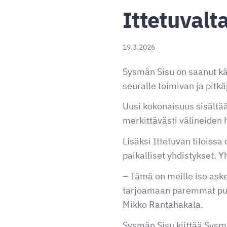
Ittetuvalt
19.3.2026
Sysmän Sisu on saanut kä
seuralle toimivan ja pitk
Uusi kokonaisuus sisältää
merkittävästi välineiden h
Lisäksi Ittetuvan tiloiss
paikalliset yhdistykset. Yh
– Tämä on meille iso as
tarjoamaan paremmat puit
Mikko Rantahakala.
Sysmän Sisu kiittää Sysmä