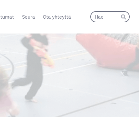
Hak
htumat
Seura
Ota yhteyttä
Hae