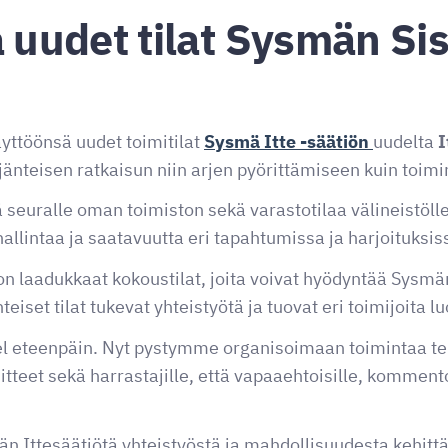
a uudet tilat Sysmän Sis
yttöönsä uudet toimitilat
Sysmä Itte -säätiön
uudelta
I
äjänteisen ratkaisun niin arjen pyörittämiseen kuin toim
 seuralle oman toimiston sekä varastotilaa välineistöll
allintaa ja saatavuutta eri tapahtumissa ja harjoituksis
a on laadukkaat kokoustilat, joita voivat hyödyntää Sysm
teiset tilat tukevat yhteistyötä ja tuovat eri toimijoita l
kel eteenpäin. Nyt pystymme organisoimaan toimintaa 
teet sekä harrastajille, että vapaaehtoisille, komment
n Ittesäätiötä yhteistyöstä ja mahdollisuudesta kehitt