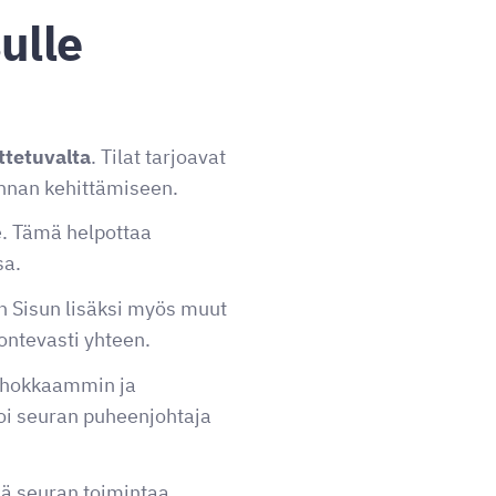
ulle
ttetuvalta
. Tilat tarjoavat
innan kehittämiseen.
e. Tämä helpottaa
sa.
än Sisun lisäksi myös muut
uontevasti yhteen.
tehokkaammin ja
oi seuran puheenjohtaja
ää seuran toimintaa