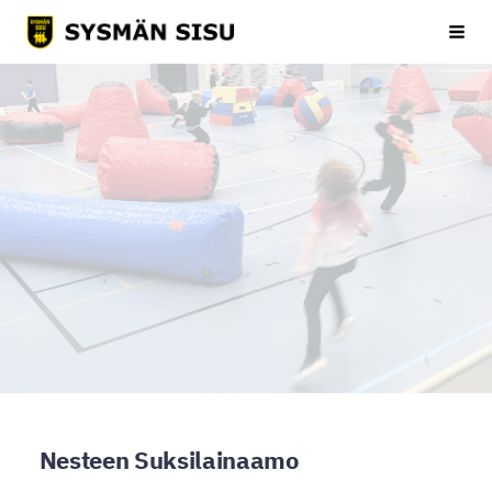
Siirry
Sysmän Sisu
Haku
sivun
sisältöön
Nesteen Suksilainaamo