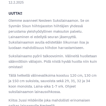
12.2.2025
UUTTA!!
Olemme avanneet Nesteen Suksilainaamon. Se on
Sysmän Sisun hiihtojaoston hiihtäjien yhdessä
perustama yleishyödyllinen maksuton palvelu.
Lainaaminen ei edellytä seuran jäsenyyttä.
Suksilainaamon avulla edistetään liikunnan iloa ja
luodaan mahdollisuus hiihdon harrastamiseen.
Suksilainaamo pyörii talkoovoimin. Välineitä huolletaan
säännöllisin väliajoin. Pidä niistä hyvää huolta niin kuin
omistasi!
Tällä hetkellä välinevalikoima koostuu 120 cm, 130 cm
ja 150 cm suksista, sauvoista sekä 29, 31, 32 ja 34
koon monoista. Laina-aika 1-7 vrk. Ohjeet
suksilainaamon lainausvihkossa.
Kiitos Jussi Hildénille joka mahdollisti erinomaisen
paikan lainaamolle Nesteellä.