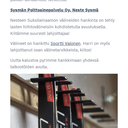
Sysmän Polttoainepalvelu Oy, Neste Sysmä
Nesteen Suksilainaamon välineiden hankinta on tehty
lasten hiihtovälineisiin kohdistetulla avustuksella.
Kiitämme suuresti lahjoittajaa!
Välineet on hankittu
Sportti Valonen
. Harri on myös
lahjoittanut osan välinetarvikkeista, kiitos!
Uutta kalustoa pyrimme hankkimaan yhdessä
talkootöiden avulla.