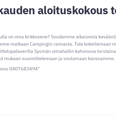
kauden aloituskokous t
sulla on oma kirkkovene? Soudamme aikaisesta keväästä 
emme matkaan Campingin rannasta. Tule kokeilemaan mu
telupalaverilla Sysmän uimahallin kahviossa torstaina
llut mukaan suunnittelemaan ja soutamaan kanssamme.
-Leino 0407683494"