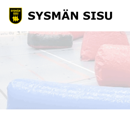
Siirry
sivun
Sysmän Sisu
sisältöön