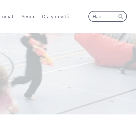
Hak
htumat
Seura
Ota yhteyttä
Hae