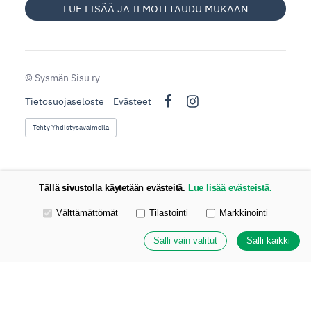
LUE LISÄÄ JA ILMOITTAUDU MUKAAN
©
Sysmän Sisu ry
Tietosuojaseloste
Evästeet
Facebook
Instagram
Tehty Yhdistysavaimella
Tällä sivustolla käytetään evästeitä.
Lue lisää evästeistä.
Valitse käytettävät evästeet
Välttämättömät
Tilastointi
Markkinointi
Salli vain valitut
Salli kaikki