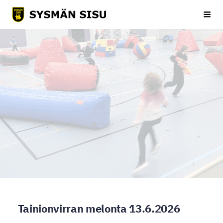
Siirry
Sysmän Sisu
Haku
sivun
sisältöön
Tainionvirran melonta 13.6.2026